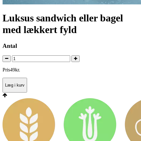
Luksus sandwich eller bagel
med lækkert fyld
Antal
Pris
49
kr.
Læg i kurv