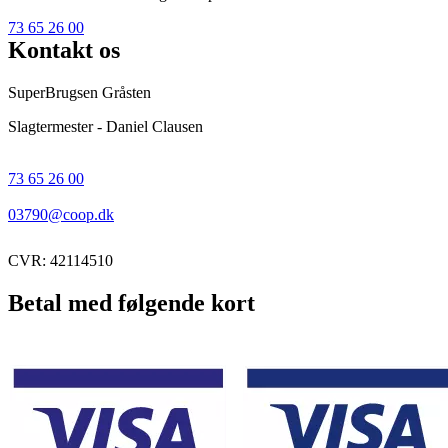
73 65 26 00
Kontakt os
SuperBrugsen Gråsten
Slagtermester - Daniel Clausen
73 65 26 00
03790@coop.dk
CVR: 42114510
Betal med følgende kort