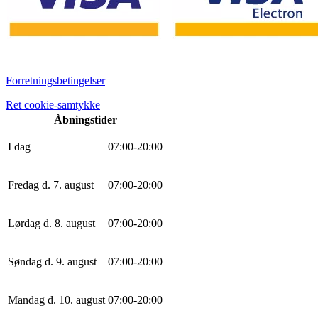
Forretningsbetingelser
Ret cookie-samtykke
Åbningstider
I dag
0
7
:
0
0
-
20
:
0
0
Fredag d. 7. august
0
7
:
0
0
-
20
:
0
0
Lørdag d. 8. august
0
7
:
0
0
-
20
:
0
0
Søndag d. 9. august
0
7
:
0
0
-
20
:
0
0
Mandag d. 10. august
0
7
:
0
0
-
20
:
0
0