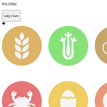
Pris
169
kr.
Læg i kurv