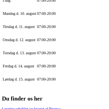
I dag
0
7
:
0
0
-
20
:
0
0
Mandag d. 10. august
0
7
:
0
0
-
20
:
0
0
Tirsdag d. 11. august
0
7
:
0
0
-
20
:
0
0
Onsdag d. 12. august
0
7
:
0
0
-
20
:
0
0
Torsdag d. 13. august
0
7
:
0
0
-
20
:
0
0
Fredag d. 14. august
0
7
:
0
0
-
20
:
0
0
Lørdag d. 15. august
0
7
:
0
0
-
20
:
0
0
Du finder os her
Løsning udviklet og leveret af
Piranya