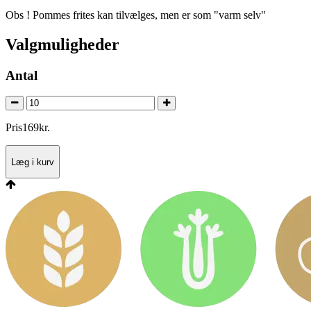
Obs ! Pommes frites kan tilvælges, men er som "varm selv"
Valgmuligheder
Antal
Pris
169
kr.
Læg i kurv