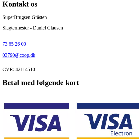
Kontakt os
SuperBrugsen Gråsten
Slagtermester - Daniel Clausen
73 65 26 00
03790@coop.dk
CVR: 42114510
Betal med følgende kort