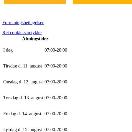
Forretningsbetingelser
Ret cookie-samtykke
Åbningstider
I dag
0
7
:
0
0
-
20
:
0
0
Tirsdag d. 11. august
0
7
:
0
0
-
20
:
0
0
Onsdag d. 12. august
0
7
:
0
0
-
20
:
0
0
Torsdag d. 13. august
0
7
:
0
0
-
20
:
0
0
Fredag d. 14. august
0
7
:
0
0
-
20
:
0
0
Lørdag d. 15. august
0
7
:
0
0
-
20
:
0
0