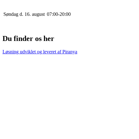
Søndag d. 16. august
0
7
:
0
0
-
20
:
0
0
Du finder os her
Løsning udviklet og leveret af
Piranya