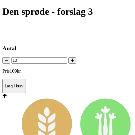
Den sprøde - forslag 3
Antal
Pris
109
kr.
Læg i kurv