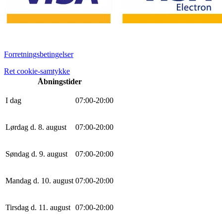
Forretningsbetingelser
Ret cookie-samtykke
Åbningstider
I dag
0
7
:
0
0
-
20
:
0
0
Lørdag d. 8. august
0
7
:
0
0
-
20
:
0
0
Søndag d. 9. august
0
7
:
0
0
-
20
:
0
0
Mandag d. 10. august
0
7
:
0
0
-
20
:
0
0
Tirsdag d. 11. august
0
7
:
0
0
-
20
:
0
0