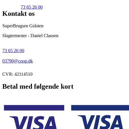
73 65 26 00
Kontakt os
SuperBrugsen Gråsten
Slagtermester - Daniel Clausen
73 65 26 00
03790@coop.dk
CVR: 42114510
Betal med følgende kort